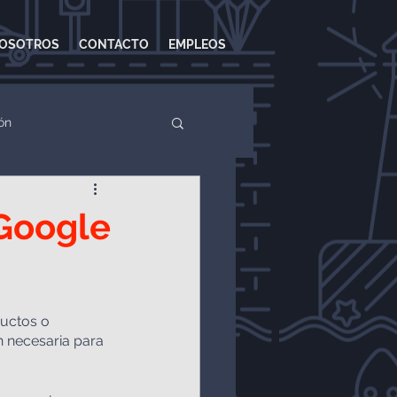
OSOTROS
CONTACTO
EMPLEOS
ón
Ads
Google Adwords
 Google
ductos o 
 necesaria para 