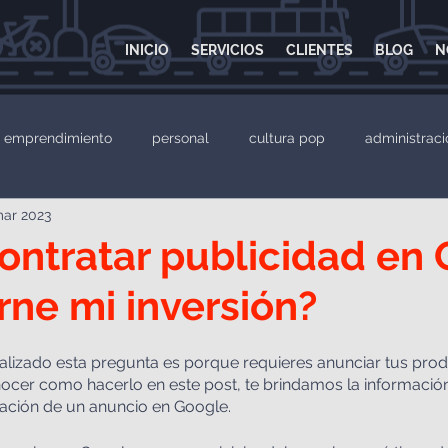
INICIO
SERVICIOS
CLIENTES
BLOG
N
emprendimiento
personal
cultura pop
administraci
mar 2023
Página web
Desarrollo web
Sitio web
Google 
ntratar publicidad en
rne mi inversión?
ealizado esta pregunta es porque requieres anunciar tus pro
nocer como hacerlo en este post, te brindamos la información
tación de un anuncio en Google. 