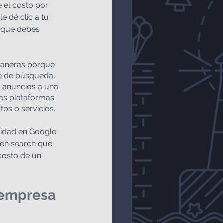
 el costo por 
e dé clic a tu 
 que debes 
maneras porque 
e de búsqueda, 
s anuncios a una 
tas plataformas 
tos o servicios.
cidad en Google 
 en search que 
costo de un 
 empresa 