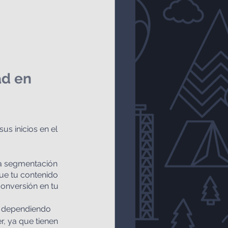
d en 
s inicios en el 
la segmentación 
ue tu contenido 
onversión en tu 
a dependiendo 
r, ya que tienen 