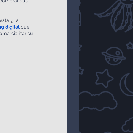
 comprar sus 
sta. ¿La 
g digital
 que 
comercializar su 