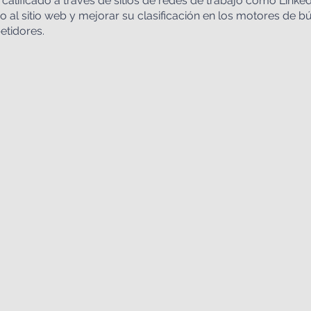
l calificado a través de sitios de redes de trabajo como Linked
ico al sitio web y mejorar su clasificación en los motores de 
petidores.