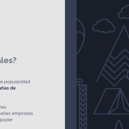
les?
te popularidad 
añas de 
nes 
queñas empresas 
 poder 