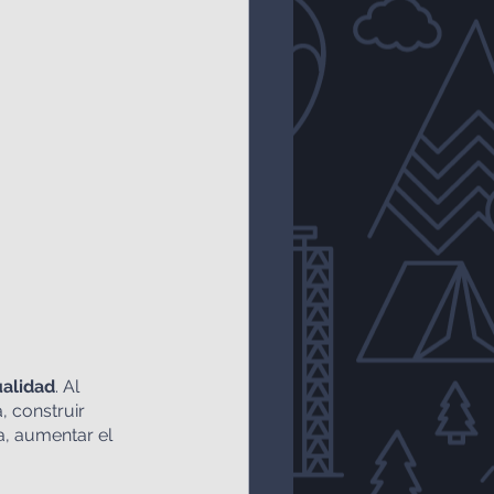
ualidad
. Al 
, construir 
a, aumentar el 