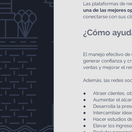
Las plataformas de re
una de las mejores o
conectarse con sus cli
¿Cómo ayuda
El manejo efectivo de 
generar confianza y cre
ventas y mejorar el re
Además, las redes soc
●      Atraer clientes, 
●      Aumentar el alc
●      Desarrolla la pr
●      Intercambiar id
●      Hacer estudios
●      Elevar los ingre