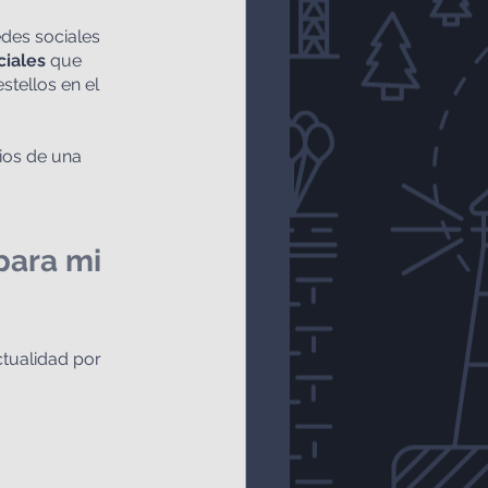
des sociales 
ciales
 que 
tellos en el 
ios de una 
para mi 