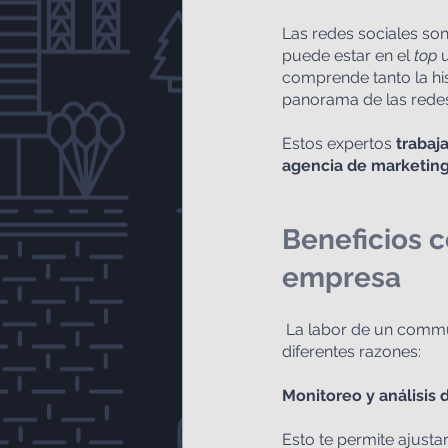
Las redes sociales so
puede estar en el 
top
 
comprende tanto la his
panorama de las redes
Estos expertos 
trabaj
agencia de marketing 
Beneficios 
empresa
 La labor de un community manager para las empresas es muy importante en la actualidad por 
diferentes razones:
Monitoreo y análisis 
Esto te permite ajustar