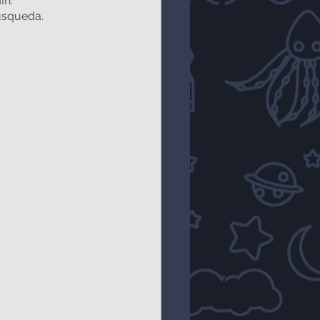
In.
búsqueda.