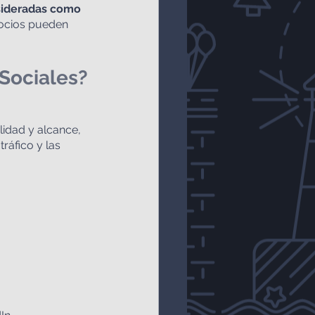
ideradas como 
gocios pueden 
Sociales?
idad y alcance, 
ráfico y las 