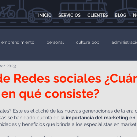
INICIO
SERVICIOS
CLIENTES
BLOG
N
emprendimiento
personal
cultura pop
administraci
mar 2023
Página web
Desarrollo web
Sitio web
Google 
e Redes sociales ¿Cuá
 en qué consiste?
les? Este es el cliché de las nuevas generaciones de la era di
as se han dado cuenta de l
a importancia del marketing en 
dades y beneficios que brinda a los especialistas en market