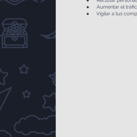
●      Reclutar persona
●      Aumentar el tráf
●      Vigilar a tus com