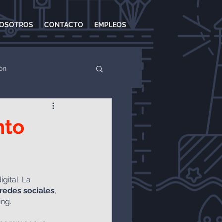
OSOTROS
CONTACTO
EMPLEOS
ón
Ads
Google Adwords
nto
gital. La 
redes sociales
, 
ing.