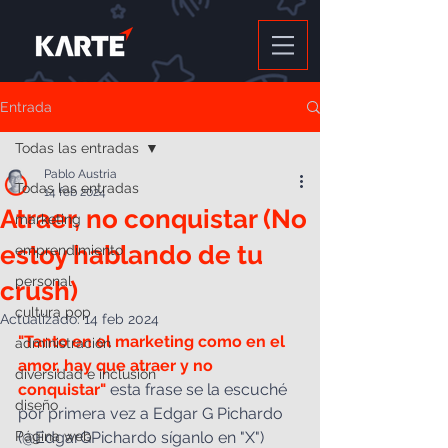
Entrada
Todas las entradas
Pablo Austria
Todas las entradas
14 feb 2024
Atraer, no conquistar (No
marketing
estoy hablando de tu
emprendimiento
personal
crush)
cultura pop
Actualizado:
14 feb 2024
"Tanto en el marketing como en el 
administración
amor, hay que atraer y no 
diversidad e inclusión
conquistar"
 esta frase se la escuché 
diseño
por primera vez a Edgar G Pichardo 
Página web
(@EdgarGPichardo síganlo en "X") 