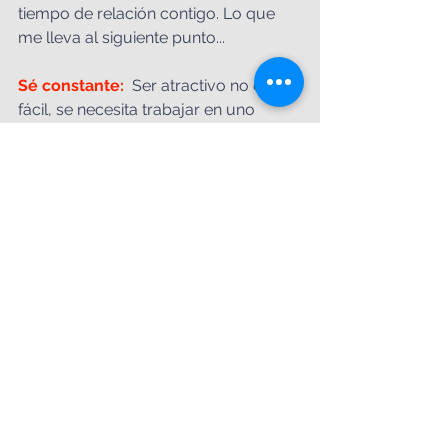
tiempo de relación contigo. Lo que 
me lleva al siguiente punto...
Sé constante:
  Ser atractivo no es 
fácil, se necesita trabajar en uno 
mismo, dedicar tiempo a conocerte y 
a conocer a tu rival (digo, a tu 
público). La facilidad con la que 
cierres a tus clientes va a ser 
inversamente proporcional al tiempo 
que le dediques a todos los puntos 
anteriores. Es por eso que el último 
punto (y no por eso el menos 
importante), es la constancia. Sí, 
tienes que estar presente con el 
mensaje correcto, para la persona 
correcta, en el momento correcto, 
pero también tienes que estarlo 
durante todo el tiempo de la relación. 