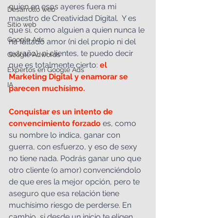
quien en esos ayeres fuera mi 
Desarrollo web
maestro de Creatividad Digital.  Y es 
Sitio web
que sí, como alguien a quien nunca le 
Google Ads
ha faltado amor (ni del propio ni del 
extraño), ni clientes, te puedo decir 
Google Adwords
que es totalmente cierto: 
el 
Expertos en Google Ads
Marketing Digital y enamorar se 
IA
parecen muchísimo. 
Conquistar es un intento de 
convencimiento forzado 
es, como 
su nombre lo indica, ganar con 
guerra, con esfuerzo, y eso de sexy 
no tiene nada. Podrás ganar uno que 
otro cliente (o amor) convenciéndolo 
de que eres la mejor opción, pero te 
aseguro que esa relación tiene 
muchísimo riesgo de perderse. En 
cambio, si desde un inicio te eligen 