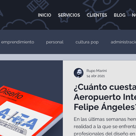
INICIO
SERVICIOS
CLIENTES
BLOG
N
emprendimiento
personal
cultura pop
administraci
Página web
Desarrollo web
Sitio web
Google 
Rupo Marini
14 abr 2021
¿Cuánto cuesta 
Aeropuerto Int
Felipe Ángeles
En las últimas semanas hem
realidad a la que se enfren
profesionales del diseño en n