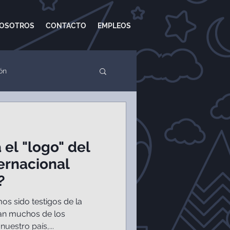
OSOTROS
CONTACTO
EMPLEOS
ón
Ads
Google Adwords
el "logo" del
ernacional
?
os sido testigos de la
tan muchos de los
uestro país,...