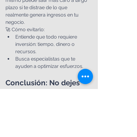
mismo puede salir más caro a largo 
plazo si te distrae de lo que 
realmente genera ingresos en tu 
negocio.
🚀 Cómo evitarlo:
Entiende que todo requiere 
inversión: tiempo, dinero o 
recursos.
Busca especialistas que te 
ayuden a optimizar esfuerzos.
Conclusión: No dejes 
que los errores te 
hundan, adáptate y 
crece 🚀
La buena noticia es que ningún error 
es irreversible, lo importante es 