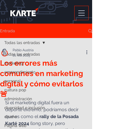
Entrada
Todas las entradas
Pablo Austria
Todas las entradas
21 feb 2025
Los errores más
marketing
comunes en marketing
emprendimiento
personal
digital y cómo evitarlos
cultura pop
🚨
administración
Si el marketing digital fuera un 
diversidad e inclusión
deporte extremo, podríamos decir 
que es como el 
rally de la Posada 
diseño
Karté 2024
 (long story, pero 
Página web