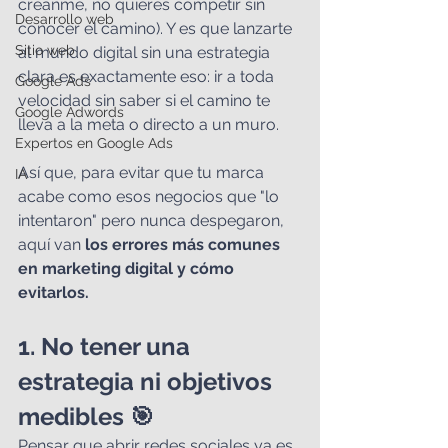
créanme, no quieres competir sin 
Desarrollo web
conocer el camino). Y es que lanzarte 
Sitio web
al mundo digital sin una estrategia 
clara es exactamente eso: ir a toda 
Google Ads
velocidad sin saber si el camino te 
Google Adwords
lleva a la meta o directo a un muro.
Expertos en Google Ads
Así que, para evitar que tu marca 
IA
acabe como esos negocios que "lo 
intentaron" pero nunca despegaron, 
aquí van 
los errores más comunes 
en marketing digital y cómo 
evitarlos.
1. No tener una 
estrategia ni objetivos 
medibles 🎯
Pensar que abrir redes sociales ya es 