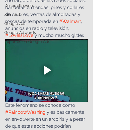
a lo largo de todas las redes sociales, 
Desarrollo web
banderas en tiendas, pines y collares 
de colores, ventas de almohadas y 
Sitio web
roscas de temporada en 
#Walmart
, 
Google Ads
anuncios en radio y televisión, 
Google Adwords
#LoveIsLove
 y mucho mucho glitter. 
Expertos en Google Ads
IA
Este fenómeno se conoce como 
#RainbowWashing
 y es básicamente 
en envolverte en un arcoiris y a pesar 
de que estas acciones podrían 