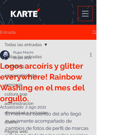
Entrada
Todas las entradas
Rupo Marini
Todas las entradas
28 jun 2021
Logos arcoíris y glitter
marketing
everywhere! Rainbow
emprendimiento
personal
Washing en el mes del
cultura pop
orgullo.
administración
Actualizado:
2 ago 2021
diversidad e inclusión
El mes más colorido del año llegó 
nuevamente acompañado de 
diseño
cambios de fotos de perfil de marcas 
Página web